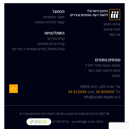
המכון הישראלי
המאגר
לחוות דעת מומחים ובוררים
מאגר המומחים
עצות לבחירת מומחה
אודות המכון
תנאי שימוש
השתלמויות
צור קשר
קורס בוררים
קורס עדים מומחים
קורס משולב (עדים מומחים + בוררים)
טפסים נוספים
בקשת הצעת מחיר לחו"ד
טופס הזמנת חוות דעת
תצהיר
שד' מוריה 105, חיפה 34616
טל'
04-8244633
,פקס
04-8113444
info@israeli-expert.co.il
© 2017 כל הזכויות שמורות למכון הישראלי לחוות דעת מומחים ובוררים
:עיצוב
yovdesign.com
בניית אתרים