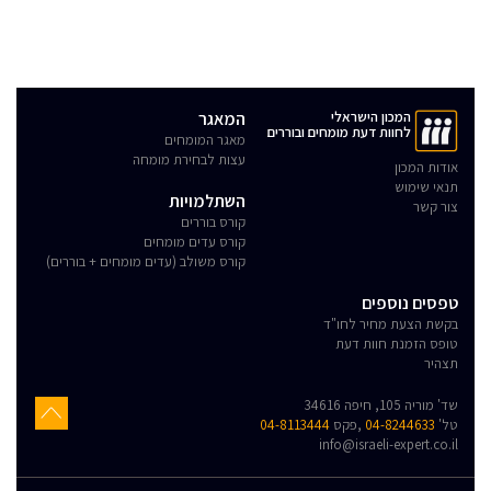
המכון הישראלי
המאגר
לחוות דעת מומחים ובוררים
מאגר המומחים
עצות לבחירת מומחה
אודות המכון
תנאי שימוש
השתלמויות
צור קשר
קורס בוררים
קורס עדים מומחים
קורס משולב (עדים מומחים + בוררים)
טפסים נוספים
בקשת הצעת מחיר לחו"ד
טופס הזמנת חוות דעת
תצהיר
שד' מוריה 105, חיפה 34616
טל'
04-8244633
,פקס
04-8113444
info@israeli-expert.co.il