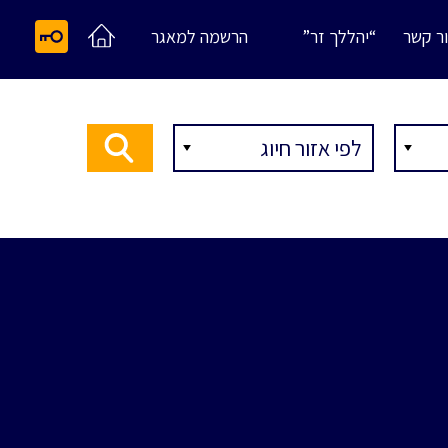
ר קשר
“יהללך זר”
הרשמה למאגר