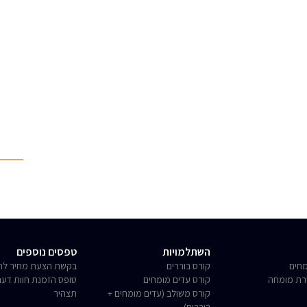
השתלמויות
טפסים נוספים
חים
קורס בוררים
בקשת הצעת מחיר לחו
רת מומחה
קורס עדים מומחים
טופס הזמנת חוות דע
קורס משולב (עדים מומחים +
תצהיר