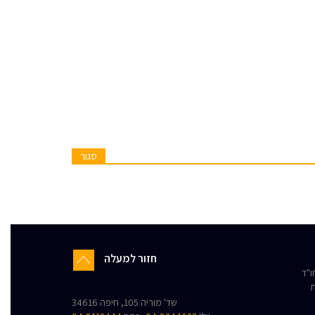
סגור
חזור למעלה
"ד
ת
שד' מוריה 105, חיפה 34616