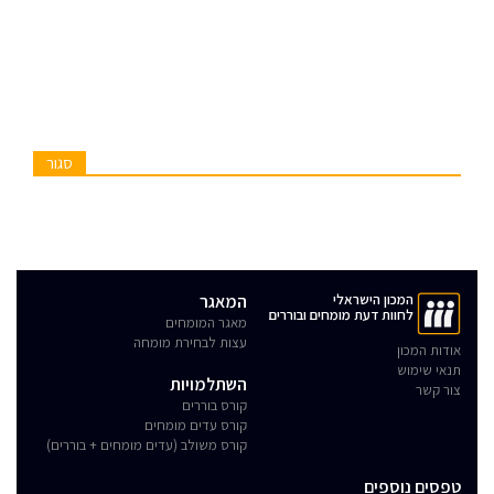
סגור
המכון הישראלי
המאגר
לחוות דעת מומחים ובוררים
מאגר המומחים
עצות לבחירת מומחה
אודות המכון
תנאי שימוש
השתלמויות
צור קשר
קורס בוררים
קורס עדים מומחים
קורס משולב (עדים מומחים + בוררים)
טפסים נוספים