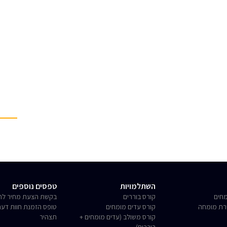
השתלמויות
טפסים נוספים
חים
קורס בוררים
בקשת הצעת מחיר לחו
רת מומחה
קורס עדים מומחים
טופס הזמנת חוות דע
קורס משולב (עדים מומחים +
תצהיר