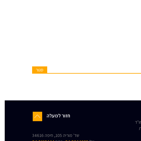
סגור
חזור למעלה
"ד
ת
שד' מוריה 105, חיפה 34616