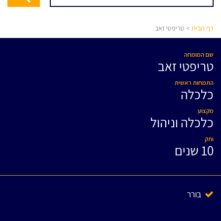
דף הבית
> טריפטי זאב
שם המומחה
טריפטי זאב
התמחות ראשית
כלכלה
מקצוע
כלכלה וניהול
ותק
10 שנים
בורר