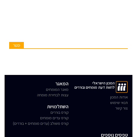
סגור
המכון הישראלי
המאגר
לחוות דעת מומחים ובוררים
מאגר המומחים
עצות לבחירת מומחה
אודות המכון
תנאי שימוש
השתלמויות
צור קשר
קורס בוררים
קורס עדים מומחים
קורס משולב (עדים מומחים + בוררים)
טפסים נוספים