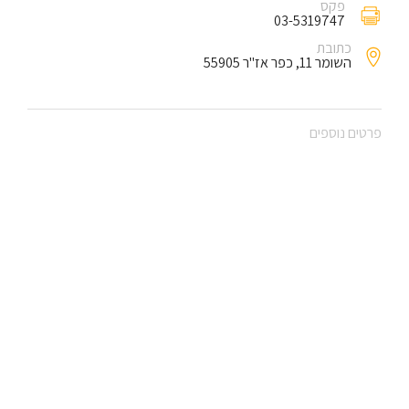
פקס
03-5319747
כתובת
השומר 11, כפר אז"ר 55905
פרטים נוספים