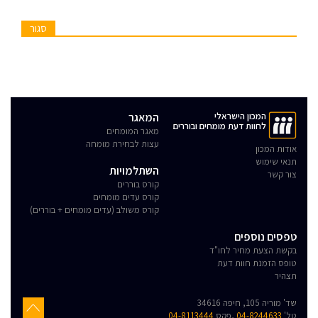
סגור
המכון הישראלי
המאגר
לחוות דעת מומחים ובוררים
מאגר המומחים
עצות לבחירת מומחה
אודות המכון
תנאי שימוש
השתלמויות
צור קשר
קורס בוררים
קורס עדים מומחים
קורס משולב (עדים מומחים + בוררים)
טפסים נוספים
בקשת הצעת מחיר לחו"ד
טופס הזמנת חוות דעת
תצהיר
שד' מוריה 105, חיפה 34616
טל'
04-8244633
,פקס
04-8113444