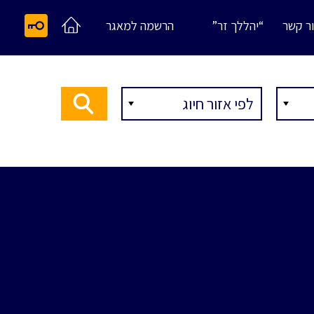
ר קשר
“יהללך זר”
הרשמה למאגר