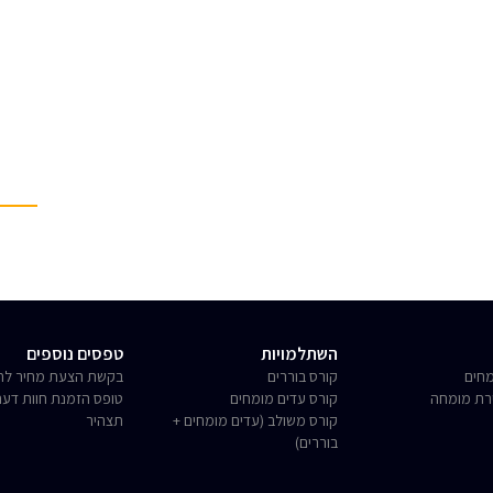
השתלמויות
טפסים נוספים
חים
קורס בוררים
בקשת הצעת מחיר לחו
רת מומחה
קורס עדים מומחים
טופס הזמנת חוות דע
קורס משולב (עדים מומחים +
תצהיר
בוררים)