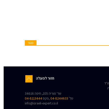
סגור
חזור למעלה
"ד
ת
שד' מוריה 105, חיפה 34616
טל'
04-8244633
,פקס
04-8113444
info@israeli-expert.co.il