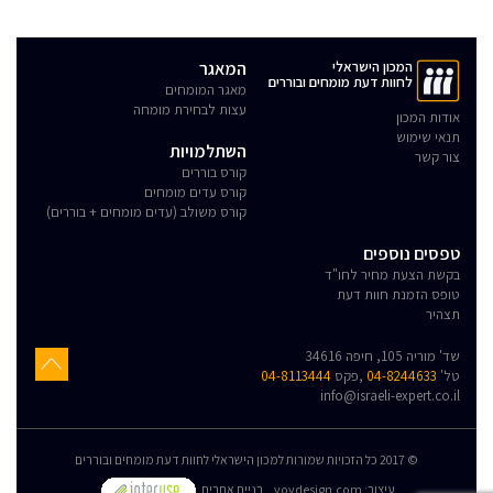
המכון הישראלי
המאגר
לחוות דעת מומחים ובוררים
מאגר המומחים
עצות לבחירת מומחה
אודות המכון
תנאי שימוש
השתלמויות
צור קשר
קורס בוררים
קורס עדים מומחים
קורס משולב (עדים מומחים + בוררים)
טפסים נוספים
בקשת הצעת מחיר לחו"ד
טופס הזמנת חוות דעת
תצהיר
שד' מוריה 105, חיפה 34616
טל'
04-8244633
,פקס
04-8113444
info@israeli-expert.co.il
© 2017 כל הזכויות שמורות למכון הישראלי לחוות דעת מומחים ובוררים
:עיצוב
yovdesign.com
בניית אתרים