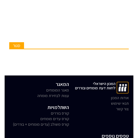
סגור
המכון הישראלי
המאגר
לחוות דעת מומחים ובוררים
מאגר המומחים
עצות לבחירת מומחה
אודות המכון
תנאי שימוש
השתלמויות
צור קשר
קורס בוררים
קורס עדים מומחים
קורס משולב (עדים מומחים + בוררים)
טפסים נוספים