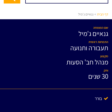
דף הבית
> גנאיים ג'מיל
שם המומחה
גנאיים ג'מיל
התמחות ראשית
תעבורה ותנועה
מקצוע
מנהל חב' הסעות
ותק
30 שנים
בורר