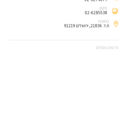
פקס
02-6285538
כתובת
ת.ד. 21836, ירושלים 91219
פרטים נוספים