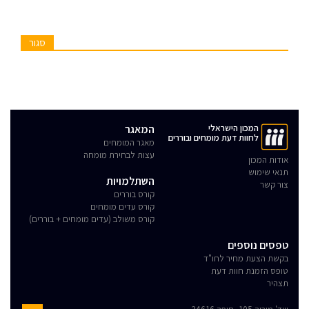
סגור
המכון הישראלי
המאגר
לחוות דעת מומחים ובוררים
מאגר המומחים
עצות לבחירת מומחה
אודות המכון
תנאי שימוש
השתלמויות
צור קשר
קורס בוררים
קורס עדים מומחים
קורס משולב (עדים מומחים + בוררים)
טפסים נוספים
בקשת הצעת מחיר לחו"ד
טופס הזמנת חוות דעת
תצהיר