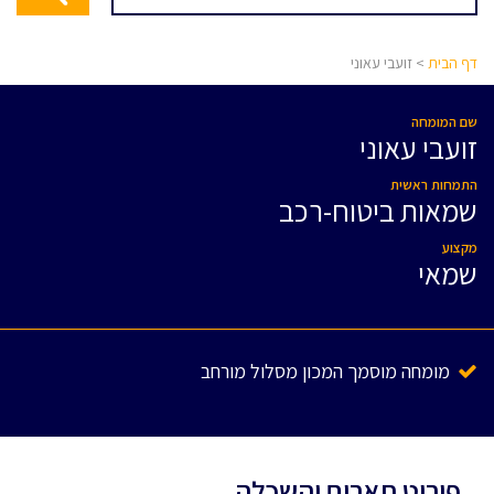
דף הבית
> זועבי עאוני
שם המומחה
זועבי עאוני
התמחות ראשית
שמאות ביטוח-רכב
מקצוע
שמאי
מומחה מוסמך המכון מסלול מורחב
פירוט תארים והשכלה