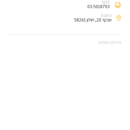
פקס
03-5018703
כתובת
שנקר 20, חולון 58261
פרטים נוספים