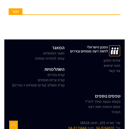
סגור
המכון הישראלי
המאגר
לחוות דעת מומחים ובוררים
מאגר המומחים
עצות לבחירת מומחה
אודות המכון
תנאי שימוש
השתלמויות
צור קשר
קורס בוררים
קורס עדים מומחים
קורס משולב (עדים מומחים + בוררים)
טפסים נוספים
בקשת הצעת מחיר לחו"ד
טופס הזמנת חוות דעת
תצהיר
שד' מוריה 105, חיפה 34616
טל'
04-8244633
,פקס
04-8113444