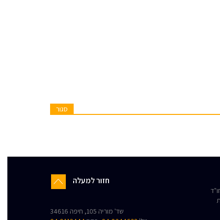
סגור
חזור למעלה
"ד
ת
שד' מוריה 105, חיפה 34616