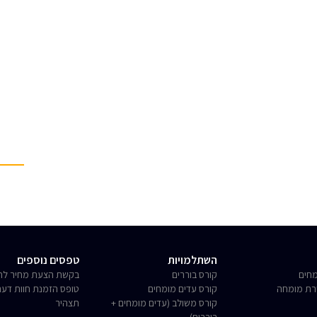
השתלמויות
טפסים נוספים
חים
קורס בוררים
בקשת הצעת מחיר לחו
רת מומחה
קורס עדים מומחים
טופס הזמנת חוות דע
קורס משולב (עדים מומחים +
תצהיר