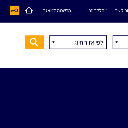
ר קשר
“יהללך זר”
הרשמה למאגר