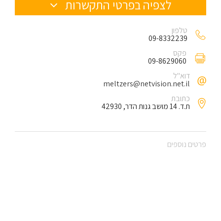
לצפיה בפרטי התקשרות
טלפון
09-8332239
פקס
09-8629060
דוא"ל
meltzers@netvision.net.il
כתובת
ת.ד. 14 מושב גנות הדר, 42930
פרטים נוספים