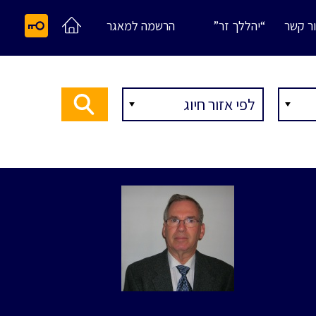
ר קשר
“יהללך זר”
הרשמה למאגר