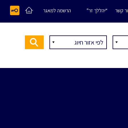
ר קשר
“יהללך זר”
הרשמה למאגר