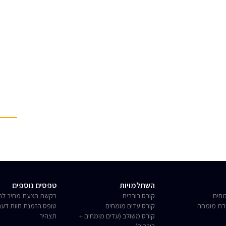
השתלמויות
טפסים נוספים
חים
קורס בוררים
בקשת הצעת מחיר לחו
רת מומחה
קורס עדים מומחים
טופס הזמנת חוות דע
קורס משולב (עדים מומחים +
תצהיר