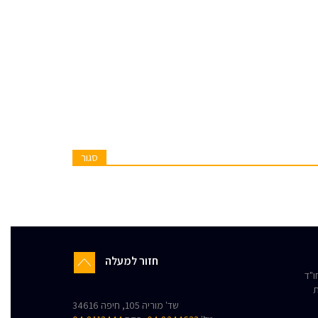
סגור
חזור למעלה
"ד
ת
שד' מוריה 105, חיפה 34616