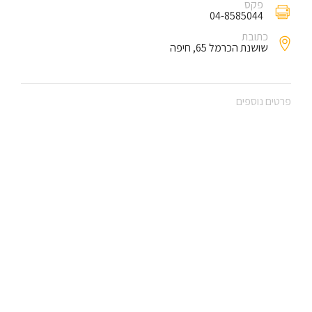
פקס
04-8585044
כתובת
שושנת הכרמל 65, חיפה
פרטים נוספים