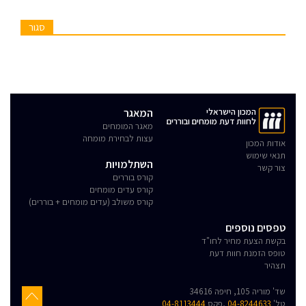
סגור
המכון הישראלי
המאגר
לחוות דעת מומחים ובוררים
מאגר המומחים
עצות לבחירת מומחה
אודות המכון
תנאי שימוש
השתלמויות
צור קשר
קורס בוררים
קורס עדים מומחים
קורס משולב (עדים מומחים + בוררים)
טפסים נוספים
בקשת הצעת מחיר לחו"ד
טופס הזמנת חוות דעת
תצהיר
שד' מוריה 105, חיפה 34616
טל'
04-8244633
,פקס
04-8113444