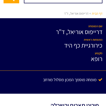
דף הבית
> דרייפוס אוריאל, ד"ר
שם המומחה
דרייפוס אוריאל, ד"ר
התמחות ראשית
כירורגיית כף היד
מקצוע
רופא
מומחה מוסמך המכון מסלול מורחב
פירוט תארים והשכלה