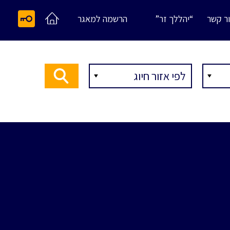
ר קשר
“יהללך זר”
הרשמה למאגר