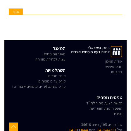
סגור
המכון הישראלי
המאגר
לחוות דעת מומחים ובוררים
מאגר המומחים
עצות לבחירת מומחה
אודות המכון
תנאי שימוש
השתלמויות
צור קשר
קורס בוררים
קורס עדים מומחים
קורס משולב (עדים מומחים + בוררים)
טפסים נוספים
בקשת הצעת מחיר לחו"ד
טופס הזמנת חוות דעת
תצהיר
שד' מוריה 105, חיפה 34616
טל'
04-8244633
,פקס
04-8113444