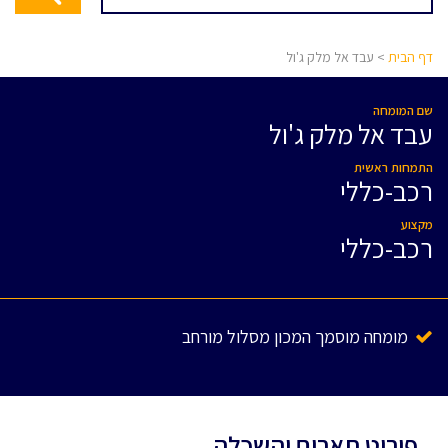
דף הבית
> עבד אל מלק ג'ול
שם המומחה
עבד אל מלק ג'ול
התמחות ראשית
רכב-כללי
מקצוע
רכב-כללי
מומחה מוסמך המכון מסלול מורחב
פירוט תארים והשכלה