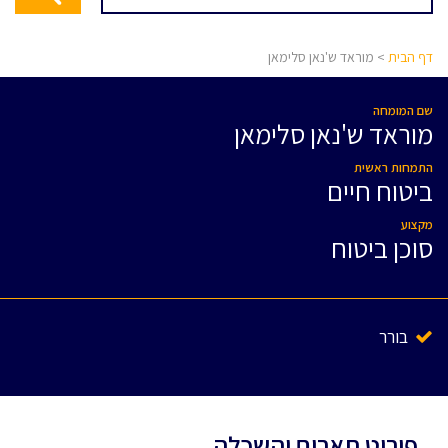
דף הבית
> מוראד ש'נאן סלימאן
שם המומחה
מוראד ש'נאן סלימאן
התמחות ראשית
ביטוח חיים
מקצוע
סוכן ביטוח
בורר
פירוט תארים והשכלה