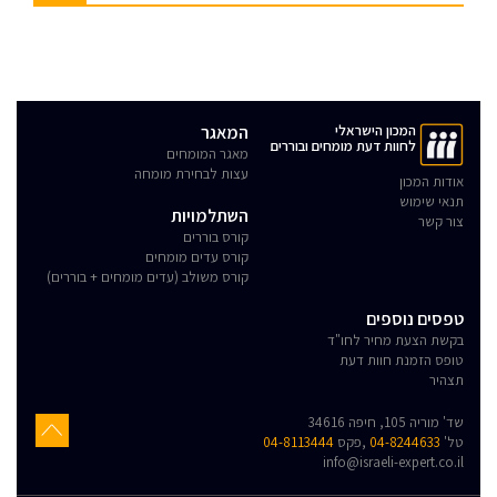
המכון הישראלי
המאגר
לחוות דעת מומחים ובוררים
מאגר המומחים
עצות לבחירת מומחה
אודות המכון
תנאי שימוש
השתלמויות
צור קשר
קורס בוררים
קורס עדים מומחים
קורס משולב (עדים מומחים + בוררים)
טפסים נוספים
בקשת הצעת מחיר לחו"ד
טופס הזמנת חוות דעת
תצהיר
שד' מוריה 105, חיפה 34616
טל'
04-8244633
,פקס
04-8113444
info@israeli-expert.co.il