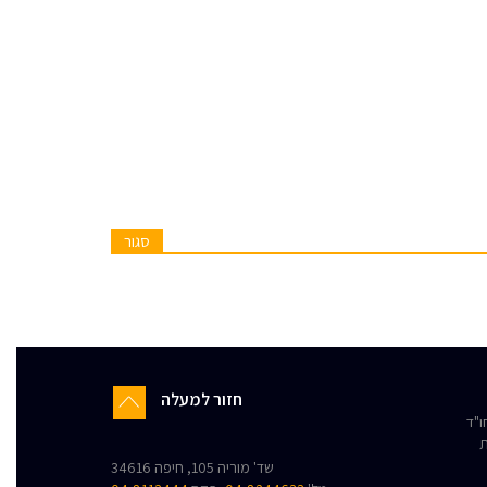
סגור
חזור למעלה
"ד
ת
שד' מוריה 105, חיפה 34616