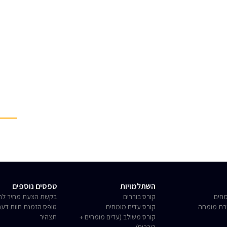
השתלמויות
טפסים נוספים
חים
קורס בוררים
בקשת הצעת מחיר לחו
רת מומחה
קורס עדים מומחים
טופס הזמנת חוות דע
קורס משולב (עדים מומחים +
תצהיר