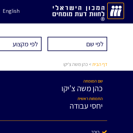
English
דף הבית
> כהן משה צ'יקו
שם המומחה
כהן משה צ'יקו
התמחות ראשית
יחסי עבודה
בורר