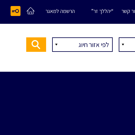
ר קשר
“יהללך זר”
הרשמה למאגר