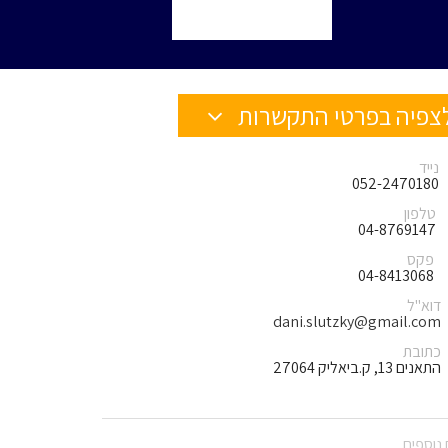
צפיה בפרטי התקשרות
נייד
052-2470180
טלפון
04-8769147
פקס
04-8413068
דוא"ל
dani.slutzky@gmail.com
כתובת
התאנים 13, ק.ביאליק 27064
נוספים