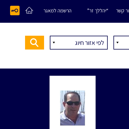
ר קשר
“יהללך זר”
הרשמה למאגר