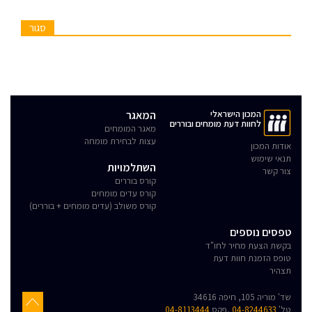
סגור
המכון הישראלי
המאגר
לחוות דעת מומחים ובוררים
מאגר המומחים
עצות לבחירת מומחה
אודות המכון
תנאי שימוש
השתלמויות
צור קשר
קורס בוררים
קורס עדים מומחים
קורס משולב (עדים מומחים + בוררים)
טפסים נוספים
בקשת הצעת מחיר לחו"ד
טופס הזמנת חוות דעת
תצהיר
שד' מוריה 105, חיפה 34616
טל'
04-8244633
,פקס
04-8113444