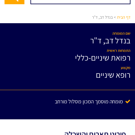
דף הבית
> בנדל דב, ד"ר
שם המומחה
בנדל דב, ד"ר
התמחות ראשית
רפואת שיניים-כללי
מקצוע
רופא שיניים
מומחה מוסמך המכון מסלול מורחב
פירוט תארים והשכלה