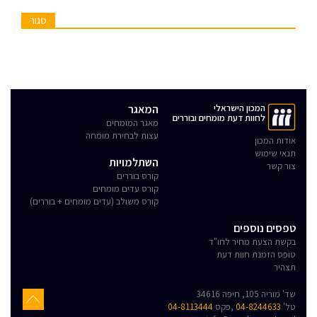
סגור
המכון הישראלי
המאגר
לחוות דעת מומחים ובוררים
מאגר המומחים
עצות לבחירת מומחה
אודות המכון
תנאי שימוש
השתלמויות
צור קשר
קורס בוררים
קורס עדים מומחים
קורס משולב (עדים מומחים + בוררים)
טפסים נוספים
בקשת הצעת מחיר לחו"ד
טופס הזמנת חוות דעת
תצהיר
שד' מוריה 105, חיפה 34616
טל'
04-8244633
,פקס
04-8113444