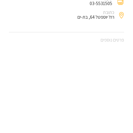
03-5531505
כתובת
רח' יוספטל 64, בת-ים
פרטים נוספים