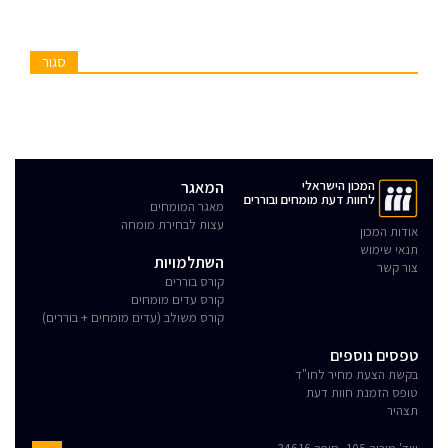
סגור
המכון הישראלי
המאגר
לחוות דעת מומחים ובוררים
מאגר המומחים
עצות לבחירת מומחה
אודות המכון
תנאי שימוש
השתלמויות
צור קשר
קורס בוררים
קורס עדים מומחים
קורס משולב (עדים מומחים + בוררים)
טפסים נוספים
בקשת הצעת מחיר לחו"ד
טופס הזמנת חוות דעת
תצהיר