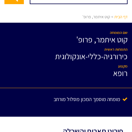
דף הבית
> קוט איתמר, פרופ'
שם המומחה
קוט איתמר, פרופ'
התמחות ראשית
כירורגיה-כללי-אונקולוגית
מקצוע
רופא
מומחה מוסמך המכון מסלול מורחב
פירוט תארים והשכלה