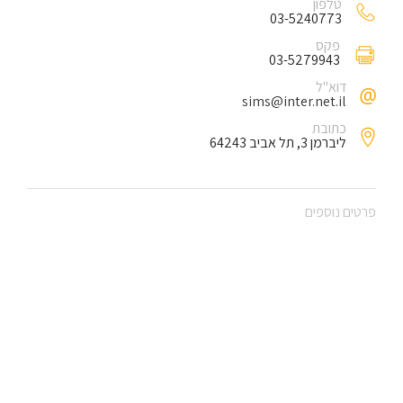
טלפון
03-5240773
פקס
03-5279943
דוא"ל
sims@inter.net.il
כתובת
ליברמן 3, תל אביב 64243
פרטים נוספים