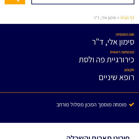
דף הבית
> סימון אלי, ד"ר
שם המומחה
סימון אלי, ד"ר
התמחות ראשית
כירורגיית פה ולסת
מקצוע
רופא שיניים
מומחה מוסמך המכון מסלול מורחב
פירוט תארים והשכלה