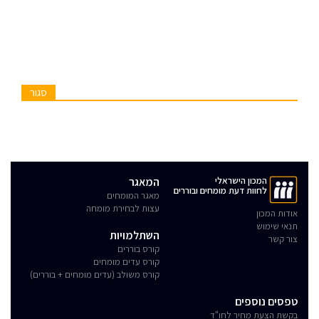
סגור
המכון הישראלי
המאגר
לחוות דעת מומחים ובוררים
מאגר המומחים
עצות לבחירת מומחה
אודות המכון
תנאי שימוש
השתלמויות
צור קשר
קורס בוררים
קורס עדים מומחים
קורס משולב (עדים מומחים + בוררים)
טפסים נוספים
בקשת הצעת מחיר לחו"ד