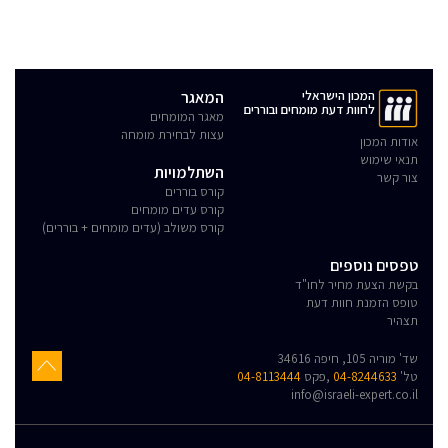
המכון הישראלי
המאגר
לחוות דעת מומחים ובוררים
מאגר המומחים
עצות לבחירת מומחה
אודות המכון
תנאי שימוש
השתלמויות
צור קשר
קורס בוררים
קורס עדים מומחים
קורס משולב (עדים מומחים + בוררים)
טפסים נוספים
בקשת הצעת מחיר לחו"ד
טופס הזמנת חוות דעת
תצהיר
שד' מוריה 105, חיפה 34616
טל'
04-8244633
,פקס
04-8113444
info@israeli-expert.co.il