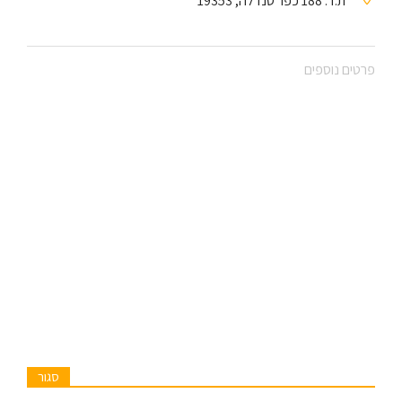
ת.ד. 188 כפר סנדלה, 19353
פרטים נוספים
סגור