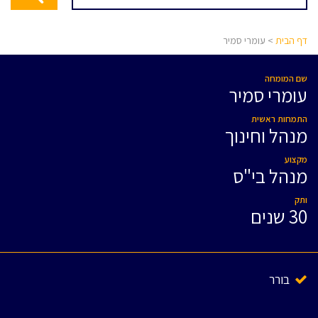
דף הבית
> עומרי סמיר
שם המומחה
עומרי סמיר
התמחות ראשית
מנהל וחינוך
מקצוע
מנהל בי"ס
ותק
30 שנים
בורר