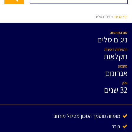
דף הבית
> ניג'ם סלים
שם המומחה
ניג'ם סלים
התמחות ראשית
חקלאות
מקצוע
אגרונום
ותק
32 שנים
מומחה מוסמך המכון מסלול מורחב
בורר