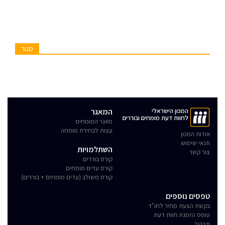
סגור
המכון הישראלי
המאגר
לחוות דעת מומחים ובוררים
מאגר המומחים
עצות לבחירת מומחה
אודות המכון
תנאי שימוש
השתלמויות
צור קשר
קורס בוררים
קורס עדים מומחים
קורס משולב (עדים מומחים + בוררים)
טפסים נוספים
בקשת הצעת מחיר לחו"ד
טופס הזמנת חוות דעת
תצהיר