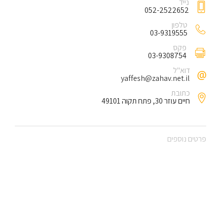
נייד
052-2522652
טלפון
03-9319555
פקס
03-9308754
דוא"ל
yaffesh@zahav.net.il
כתובת
חיים עוזר 30, פתח תקוה 49101
פרטים נוספים