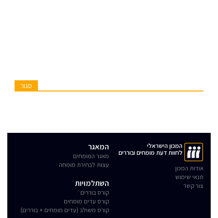
סגור
המכון הישראלי
המאגר
לחוות דעת מומחים ובוררים
מאגר המומחים
עצות לבחירת מומחה
אודות המכון
תנאי שימוש
השתלמויות
צור קשר
קורס בוררים
קורס עדים מומחים
קורס משולב (עדים מומחים + בוררים)