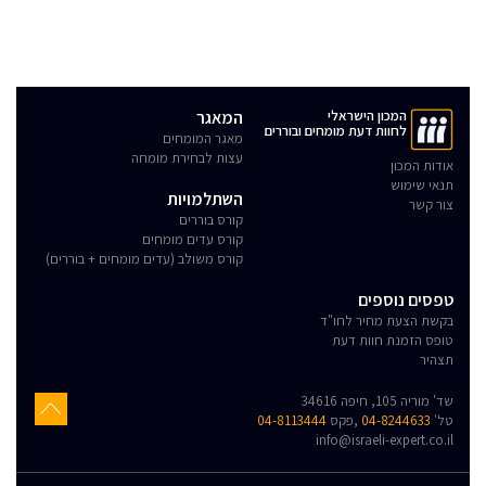
המכון הישראלי
המאגר
לחוות דעת מומחים ובוררים
מאגר המומחים
עצות לבחירת מומחה
אודות המכון
תנאי שימוש
השתלמויות
צור קשר
קורס בוררים
קורס עדים מומחים
קורס משולב (עדים מומחים + בוררים)
טפסים נוספים
בקשת הצעת מחיר לחו"ד
טופס הזמנת חוות דעת
תצהיר
שד' מוריה 105, חיפה 34616
טל'
04-8244633
,פקס
04-8113444
info@israeli-expert.co.il