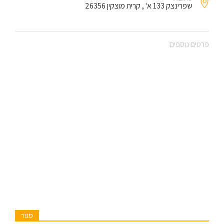
שפרינצק 133 א' , קרית מוצקין 26356
פרטים נוספים
סגור