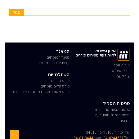
סגור
המכון הישראלי
המאגר
לחוות דעת מומחים ובוררים
מאגר המומחים
עצות לבחירת מומחה
אודות המכון
תנאי שימוש
השתלמויות
צור קשר
קורס בוררים
קורס עדים מומחים
קורס משולב (עדים מומחים + בוררים)
טפסים נוספים
בקשת הצעת מחיר לחו"ד
טופס הזמנת חוות דעת
תצהיר
שד' מוריה 105, חיפה 34616
טל'
04-8244633
,פקס
04-8113444