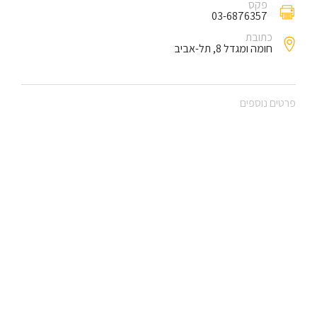
פקס
03-6876357
כתובת
חומה ומגדל 8, תל-אביב
פרטים נוספים