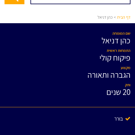
דף הבית
> כהן דניאל
שם המומחה
כהן דניאל
התמחות ראשית
פיקוח קולי
מקצוע
הגברה ותאורה
ותק
20 שנים
בורר