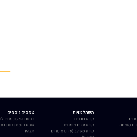
השתלמויות
טפסים נוספים
חים
קורס בוררים
בקשת הצעת מחיר לחו
רת מומחה
קורס עדים מומחים
טופס הזמנת חוות דע
קורס משולב (עדים מומחים +
תצהיר