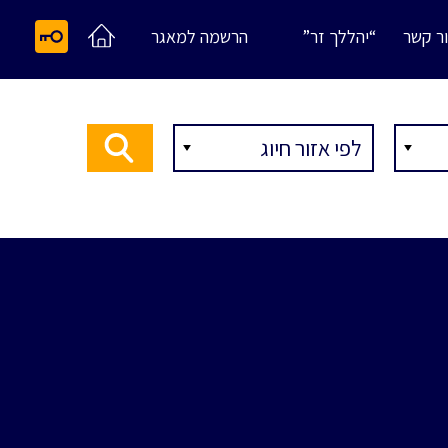
ר קשר
“יהללך זר”
הרשמה למאגר