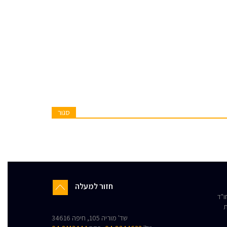
סגור
חזור למעלה
"ד
ת
שד' מוריה 105, חיפה 34616