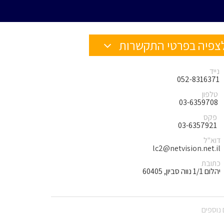
צפיה בפרטי התקשרות
נייד
052-8316371
טלפון
03-6359708
פקס
03-6357921
דוא"ל
lc2@netvision.net.il
כתובת
יהלום 1/1 נווה סביון, 60405
נוספים