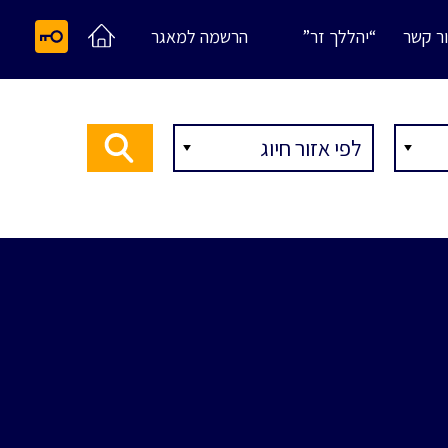
ר קשר
“יהללך זר”
הרשמה למאגר