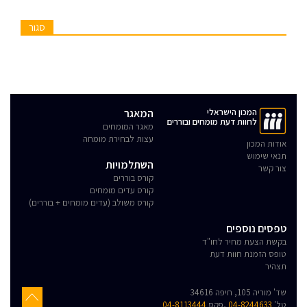
סגור
המכון הישראלי
המאגר
לחוות דעת מומחים ובוררים
מאגר המומחים
עצות לבחירת מומחה
אודות המכון
תנאי שימוש
השתלמויות
צור קשר
קורס בוררים
קורס עדים מומחים
קורס משולב (עדים מומחים + בוררים)
טפסים נוספים
בקשת הצעת מחיר לחו"ד
טופס הזמנת חוות דעת
תצהיר
שד' מוריה 105, חיפה 34616
טל'
04-8244633
,פקס
04-8113444