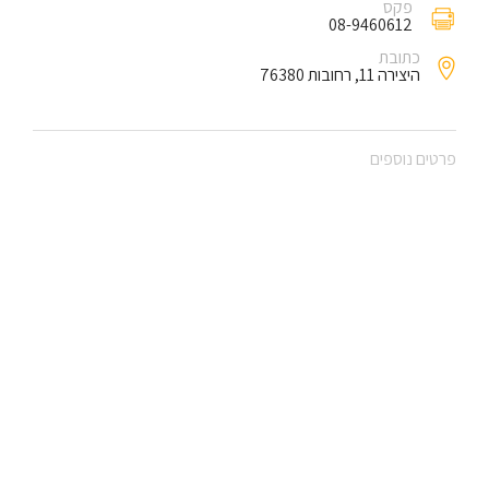
פקס
08-9460612
כתובת
היצירה 11, רחובות 76380
פרטים נוספים