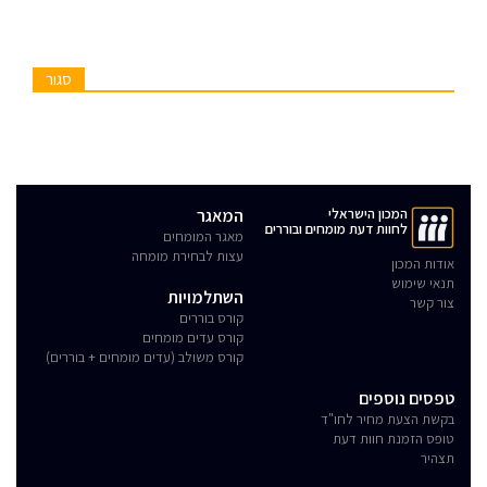
סגור
המכון הישראלי
המאגר
לחוות דעת מומחים ובוררים
מאגר המומחים
עצות לבחירת מומחה
אודות המכון
תנאי שימוש
השתלמויות
צור קשר
קורס בוררים
קורס עדים מומחים
קורס משולב (עדים מומחים + בוררים)
טפסים נוספים
בקשת הצעת מחיר לחו"ד
טופס הזמנת חוות דעת
תצהיר