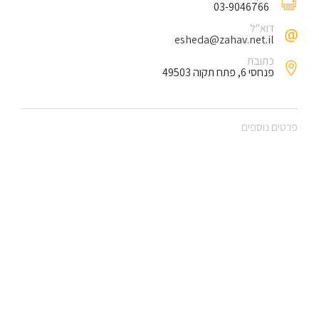
03-9046766
דוא"ל
esheda@zahav.net.il
כתובת
פנחסי 6, פתח תקוה 49503
פרטים נוספים