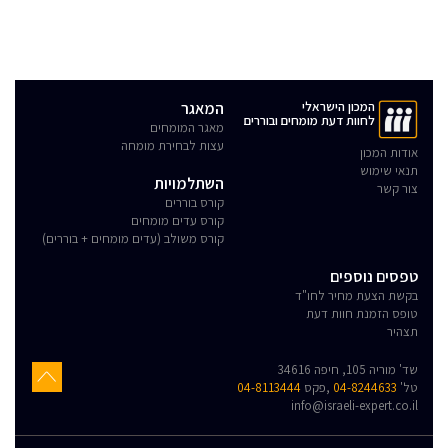
המכון הישראלי
המאגר
לחוות דעת מומחים ובוררים
מאגר המומחים
עצות לבחירת מומחה
אודות המכון
תנאי שימוש
השתלמויות
צור קשר
קורס בוררים
קורס עדים מומחים
קורס משולב (עדים מומחים + בוררים)
טפסים נוספים
בקשת הצעת מחיר לחו"ד
טופס הזמנת חוות דעת
תצהיר
שד' מוריה 105, חיפה 34616
טל'
04-8244633
,פקס
04-8113444
info@israeli-expert.co.il