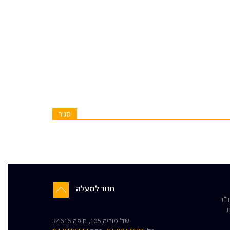
סגור
חזור למעלה
"ד
ת
שד' מוריה 105, חיפה 34616