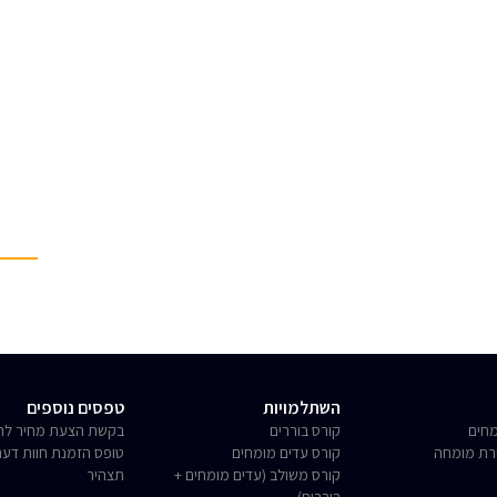
השתלמויות
טפסים נוספים
חים
קורס בוררים
בקשת הצעת מחיר לחו
רת מומחה
קורס עדים מומחים
טופס הזמנת חוות דע
קורס משולב (עדים מומחים +
תצהיר