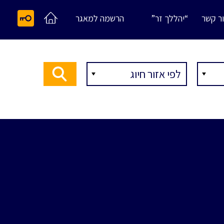
ר קשר
“יהללך זר”
הרשמה למאגר