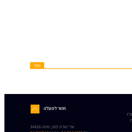
סגור
חזור למעלה
"ד
ת
שד' מוריה 105, חיפה 34616