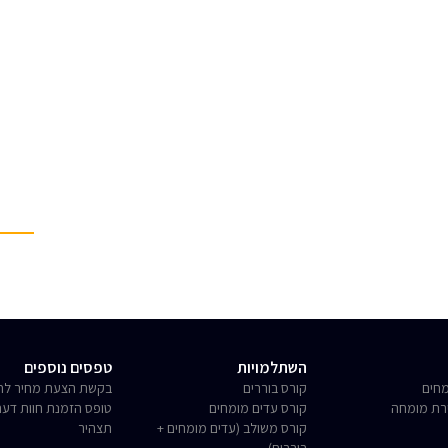
השתלמויות
טפסים נוספים
חים
קורס בוררים
בקשת הצעת מחיר לחו
רת מומחה
קורס עדים מומחים
טופס הזמנת חוות דע
קורס משולב (עדים מומחים +
תצהיר