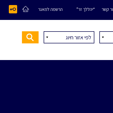
ר קשר
“יהללך זר”
הרשמה למאגר