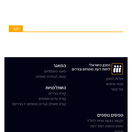
סגור
המכון הישראלי
המאגר
לחוות דעת מומחים ובוררים
מאגר המומחים
עצות לבחירת מומחה
אודות המכון
תנאי שימוש
השתלמויות
צור קשר
קורס בוררים
קורס עדים מומחים
קורס משולב (עדים מומחים + בוררים)
טפסים נוספים
בקשת הצעת מחיר לחו"ד
טופס הזמנת חוות דעת
תצהיר