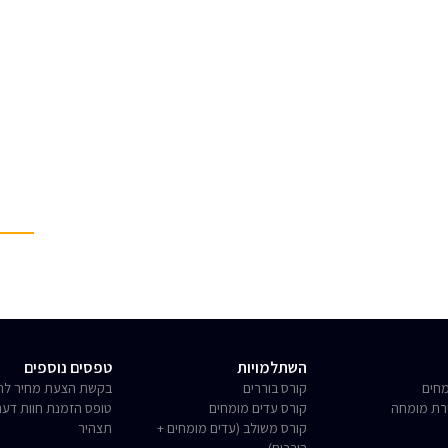
השתלמויות
טפסים נוספים
חים
קורס בוררים
בקשת הצעת מחיר לחו
רת מומחה
קורס עדים מומחים
טופס הזמנת חוות דע
קורס משולב (עדים מומחים +
תצהיר