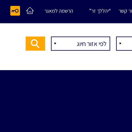
ר קשר
“יהללך זר”
הרשמה למאגר