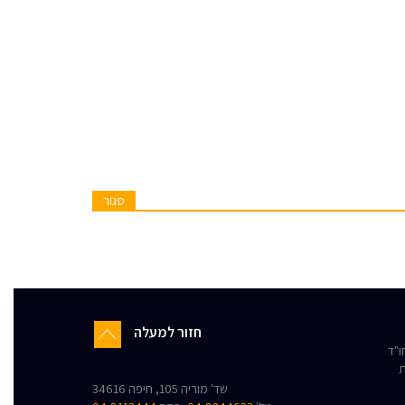
סגור
חזור למעלה
"ד
ת
שד' מוריה 105, חיפה 34616