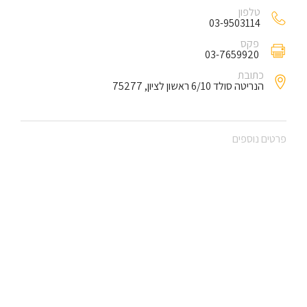
טלפון
03-9503114
פקס
03-7659920
כתובת
הנריטה סולד 6/10 ראשון לציון, 75277
פרטים נוספים