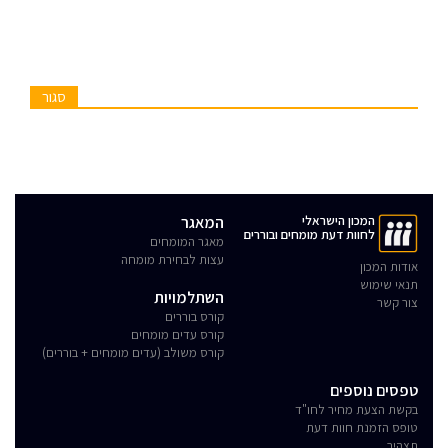
סגור
המכון הישראלי
המאגר
לחוות דעת מומחים ובוררים
מאגר המומחים
עצות לבחירת מומחה
אודות המכון
תנאי שימוש
השתלמויות
צור קשר
קורס בוררים
קורס עדים מומחים
קורס משולב (עדים מומחים + בוררים)
טפסים נוספים
בקשת הצעת מחיר לחו"ד
טופס הזמנת חוות דעת
תצהיר