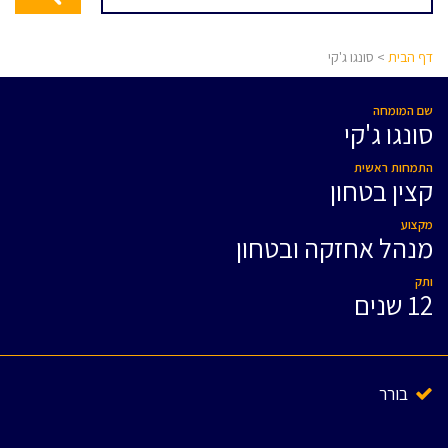
דף הבית
> סונגו ג'קי
שם המומחה
סונגו ג'קי
התמחות ראשית
קצין בטחון
מקצוע
מנהל אחזקה ובטחון
ותק
12 שנים
בורר