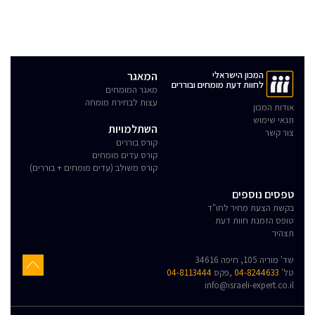
המכון הישראלי
המאגר
לחוות דעת מומחים ובוררים
מאגר המומחים
עצות לבחירת מומחה
אודות המכון
תנאי שימוש
השתלמויות
צור קשר
קורס בוררים
קורס עדים מומחים
קורס משולב (עדים מומחים + בוררים)
טפסים נוספים
בקשת הצעת מחיר לחו"ד
טופס הזמנת חוות דעת
תצהיר
שד' מוריה 105, חיפה 34616
טל'
04-8244633
,פקס
04-8113444
info@israeli-expert.co.il