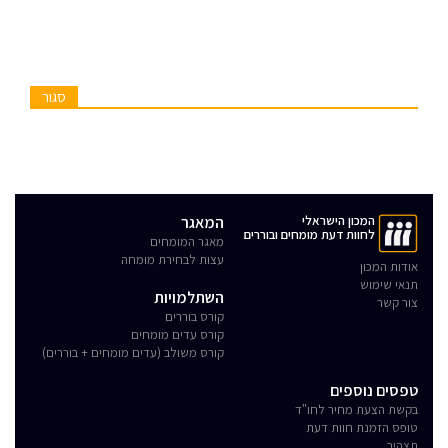
סגור
המכון הישראלי
המאגר
לחוות דעת מומחים ובוררים
מאגר המומחים
עצות לבחירת מומחה
אודות המכון
תנאי שימוש
השתלמויות
צור קשר
קורס בוררים
קורס עדים מומחים
קורס משולב (עדים מומחים + בוררים)
טפסים נוספים
בקשת הצעת מחיר לחו"ד
טופס הזמנת חוות דעת
תצהיר