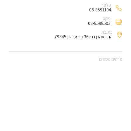
טלפון
08-8591104
פקס
08-8598503
כתובת
הרב אהרן דנין 36 בני עי"ש, 79845
פרטים נוספים