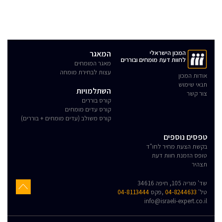
המכון הישראלי
המאגר
לחוות דעת מומחים ובוררים
מאגר המומחים
עצות לבחירת מומחה
אודות המכון
תנאי שימוש
השתלמויות
צור קשר
קורס בוררים
קורס עדים מומחים
קורס משולב (עדים מומחים + בוררים)
טפסים נוספים
בקשת הצעת מחיר לחו"ד
טופס הזמנת חוות דעת
תצהיר
שד' מוריה 105, חיפה 34616
טל'
04-8244633
,פקס
04-8113444
info@israeli-expert.co.il