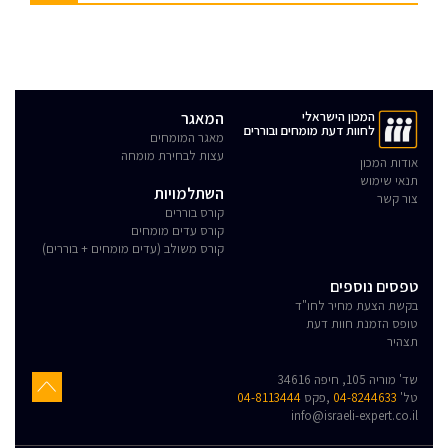
המכון הישראלי
המאגר
לחוות דעת מומחים ובוררים
מאגר המומחים
עצות לבחירת מומחה
אודות המכון
תנאי שימוש
השתלמויות
צור קשר
קורס בוררים
קורס עדים מומחים
קורס משולב (עדים מומחים + בוררים)
טפסים נוספים
בקשת הצעת מחיר לחו"ד
טופס הזמנת חוות דעת
תצהיר
שד' מוריה 105, חיפה 34616
טל'
04-8244633
,פקס
04-8113444
info@israeli-expert.co.il