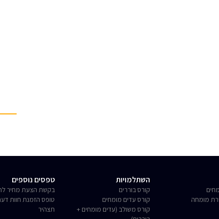
השתלמויות
טפסים נוספים
חים
קורס בוררים
בקשת הצעת מחיר לחו
רת מומחה
קורס עדים מומחים
טופס הזמנת חוות דע
קורס משולב (עדים מומחים +
תצהיר