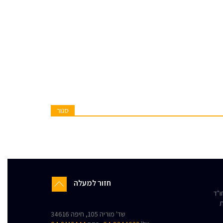
סגור
חזור למעלה
"ד
ת
שד' מוריה 105, חיפה 34616