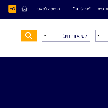
ר קשר
“יהללך זר”
הרשמה למאגר