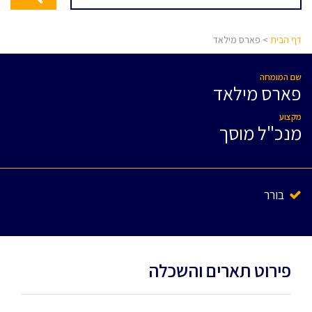
דף הבית
> פארס מילאד
שם המומחה
פארס מילאד
מקצוע
מנכ"ל מוסך
בורר
פירוט תארים והשכלה