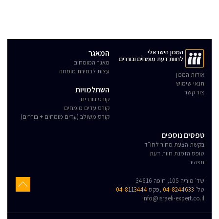
המכון הישראלי
המאגר
לחוות דעת מומחים ובוררים
מאגר המומחים
עצות לבחירת מומחה
אודות המכון
תנאי שימוש
השתלמויות
צור קשר
קורס בוררים
קורס עדים מומחים
קורס משולב (עדים מומחים + בוררים)
טפסים נוספים
בקשת הצעת מחיר לחו"ד
טופס הזמנת חוות דעת
תצהיר
שד' מוריה 105, חיפה 34616
טל'
04-8244633
,פקס
04-8113444
info@israeli-expert.co.il