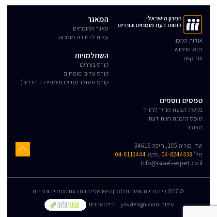
המכון הישראלי
המאגר
לחוות דעת מומחים ובוררים
מאגר המומחים
עצות לבחירת מומחה
אודות המכון
תנאי שימוש
השתלמויות
צור קשר
קורס בוררים
קורס עדים מומחים
קורס משולב (עדים מומחים + בוררים)
טפסים נוספים
בקשת הצעת מחיר לחו"ד
טופס הזמנת חוות דעת
תצהיר
שד' מוריה 105, חיפה 34616
טל'
04-8244633
,פקס
04-8113444
info@israeli-expert.co.il
© 2017 כל הזכויות שמורות למכון הישראלי לחוות דעת מומחים ובוררים
:עיצוב
yovdesign.com
בניית אתרים